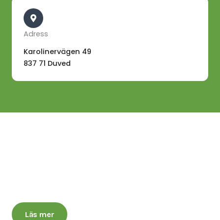
Adress
Karolinervägen 49
837 71 Duved
Glöm inte ROT-avdraget
Få 30 % avdrag på arbetskostnaden, upp till 50 000 kr,
när du anlitar oss för ditt nästa projekt.
Läs mer